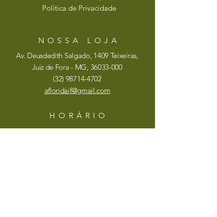
Política de Privacidade
NOSSA LOJA
Av. Deusdedith Salgado, 1409 Teixeiras,
Juiz de Fora - MG,
36033-000
(32)
98714-4702
afloridajf@gmail.com
HORÁRIO
Seg - Sex: 9:00 - 18:30
​​Sábado: 9:00 - 14:30
ASSINE
Insira o seu email aqui