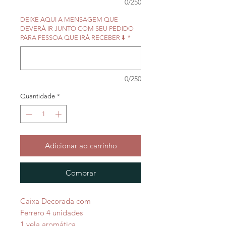
0/250
DEIXE AQUI A MENSAGEM QUE
DEVERÁ IR JUNTO COM SEU PEDIDO
PARA PESSOA QUE IRÁ RECEBER ⬇️
*
0/250
Quantidade
*
Adicionar ao carrinho
Comprar
Caixa Decorada com
Ferrero 4 unidades
1 vela aromática