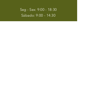
Seg - Sex: 9:00 - 18:30
​​Sábado: 9:00 - 14:30
ASSINE
Insira o seu email aqui
Inscrever-se