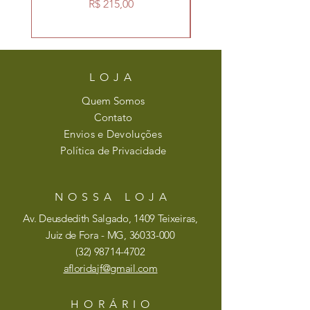
Preço
R$ 215,00
LOJA
Quem Somos
Contato
Envios e Devoluções
Política de Privacidade
NOSSA LOJA
Av. Deusdedith Salgado, 1409 Teixeiras,
Juiz de Fora - MG,
36033-000
(32)
98714-4702
afloridajf@gmail.com
HORÁRIO