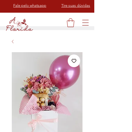
Fale pelo whatsapp
Tire suas dúvidas